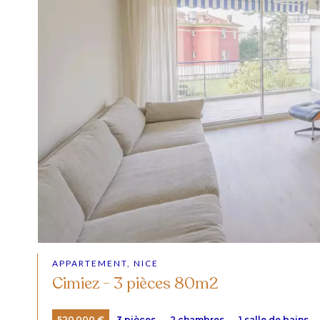
APPARTEMENT, NICE
Cimiez - 3 pièces 80m2
520 000 €
3 pièces
2 chambres
1 salle de bains