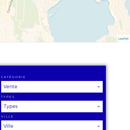
Leaflet
CATÉGORIE
Vente
TYPES
Types
VILLE
Ville