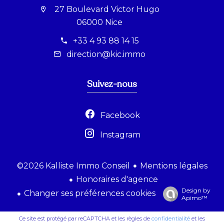
27 Boulevard Victor Hugo
06000 Nice
+33 4 93 88 14 15
direction@kic.immo
Suivez-nous
Facebook
Instagram
Mentions légales
©2026 Kalliste Immo Conseil
Honoraires d'agence
Design by
Changer ses préférences cookies
Apimo™
Ce site est protégé par reCAPTCHA et les règles de
confidentialité
et les