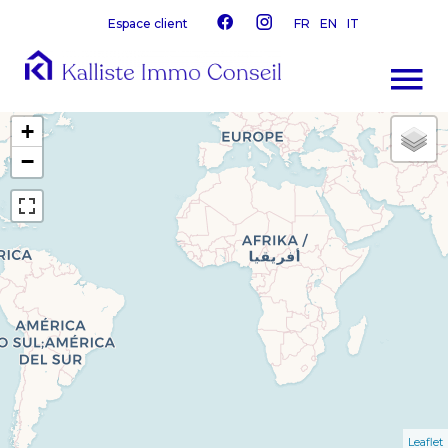
Espace client
FR
EN
IT
+
−
Leaflet