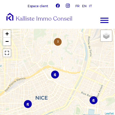
Espace client
FR
EN
IT
+
−
3
Leaflet