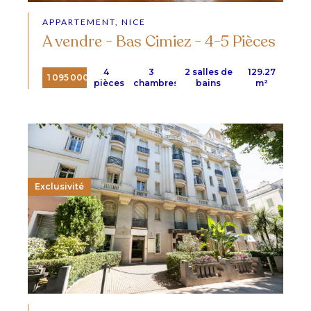
APPARTEMENT, NICE
A vendre - Bas Cimiez - 4-5 Pièces
4
3
2 salles de
129.27
1 095 000 €
pièces
chambres
bains
m²
Exclusivité