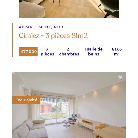
APPARTEMENT, NICE
Cimiez - 3 pièces 81m2
3
2
1 salle de
81.65
477 000 €
pièces
chambres
bains
m²
Exclusivité