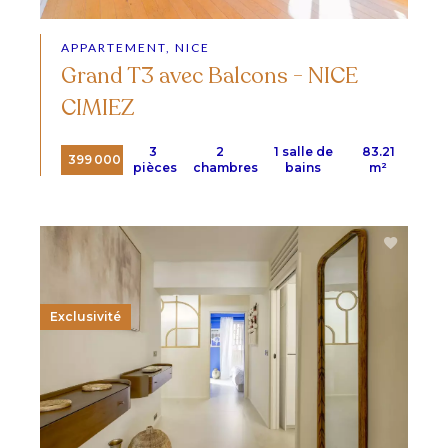
APPARTEMENT, NICE
Grand T3 avec Balcons - NICE
CIMIEZ
3
2
1 salle de
83.21
399 000 €
pièces
chambres
bains
m²
Exclusivité