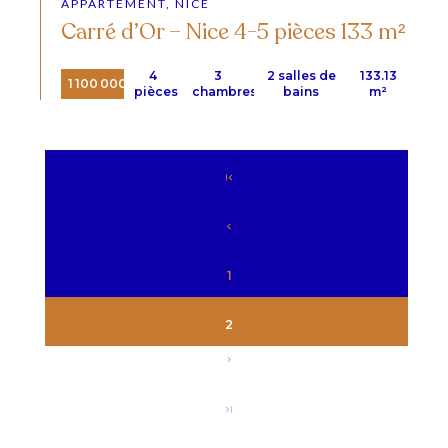
APPARTEMENT, NICE
Carré d’Or – Nice 4-5 pièces 133 m²
4
3
2 salles de
133.13
1 100 000 €
pièces
chambres
bains
m²
1
2