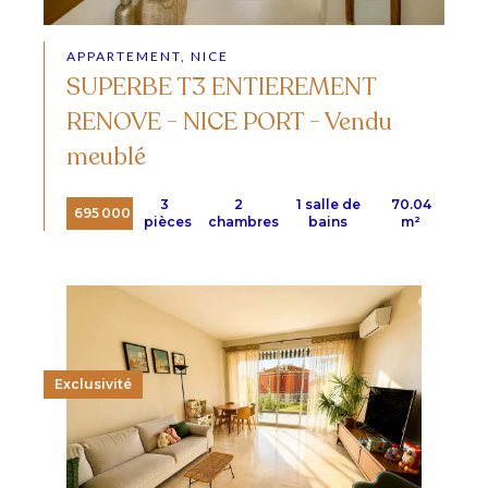
APPARTEMENT, NICE
SUPERBE T3 ENTIEREMENT
RENOVE - NICE PORT - Vendu
meublé
3
2
1 salle de
70.04
695 000 €
pièces
chambres
bains
m²
Exclusivité