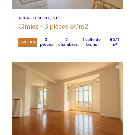
APPARTEMENT, NICE
Cimiez - 3 pièces 80m2
3
2
1 salle de
80.11
520 000 €
pièces
chambres
bains
m²