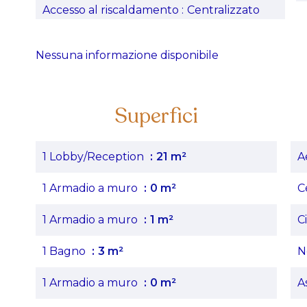
Accesso al riscaldamento
Centralizzato
Nessuna informazione disponibile
Superfici
1 Lobby/Reception
21 m²
A
1 Armadio a muro
0 m²
C
1 Armadio a muro
1 m²
C
1 Bagno
3 m²
N
1 Armadio a muro
0 m²
A