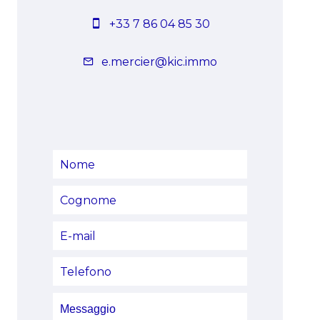
+33 7 86 04 85 30
e.mercier@kic.immo