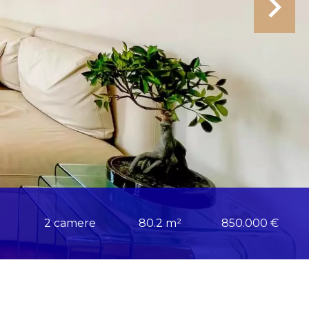
2 camere
80.2 m²
850.000 €