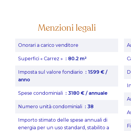
Menzioni legali
Onorari a carico venditore
A
Superfici « Carrez »
80.2 m²
C
Imposta sul valore fondiario
1599 € /
D
anno
I
Spese condominiali
3180 € / annuale
A
Numero unità condominiali
38
A
Importo stimato delle spese annuali di
F
energia per un uso standard, stabilito a