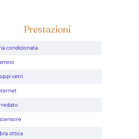
Prestazioni
ria condizionata
amino
oppi vetri
nternet
rredato
scensore
ibra ottica