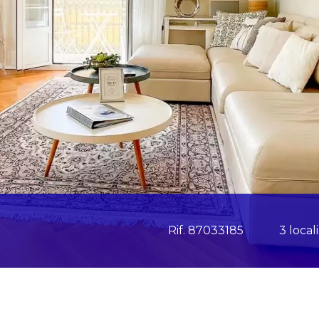
Rif. 87033185
3 locali