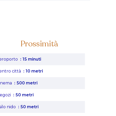
Prossimità
eroporto
15 minuti
entro città
10 metri
inema
500 metri
egozi
50 metri
silo nido
50 metri