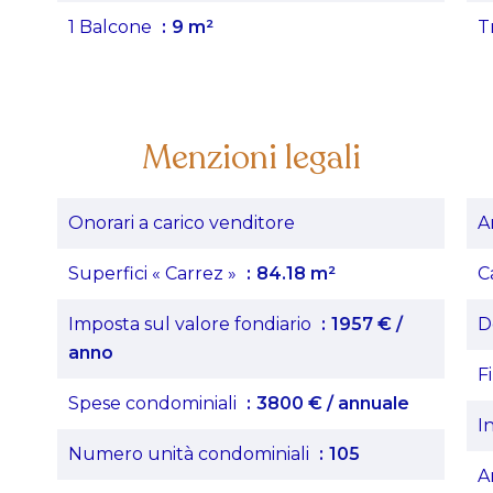
1 Balcone
9 m²
T
Menzioni legali
Onorari a carico venditore
A
Superfici « Carrez »
84.18 m²
C
Imposta sul valore fondiario
1957 € /
D
anno
F
Spese condominiali
3800 € / annuale
I
Numero unità condominiali
105
A