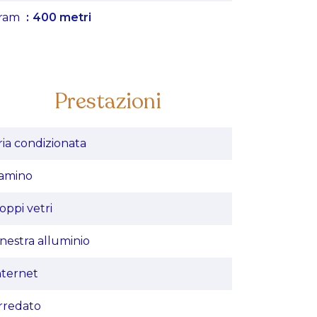
ram
400 metri
Prestazioni
ria condizionata
amino
oppi vetri
inestra alluminio
nternet
rredato