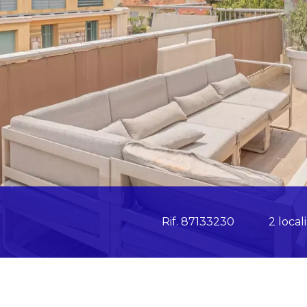
Rif. 87133230
2 locali