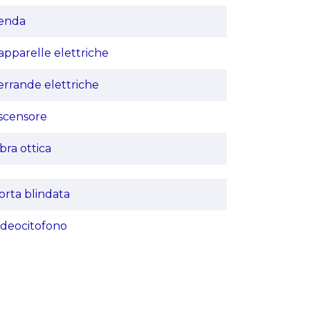
enda
apparelle elettriche
errande elettriche
scensore
ibra ottica
orta blindata
ideocitofono