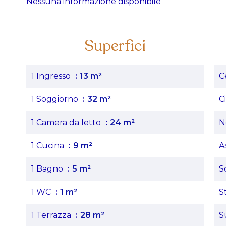
Nessuna informazione disponibile
Superfici
1 Ingresso
13 m²
C
1 Soggiorno
32 m²
C
1 Camera da letto
24 m²
N
1 Cucina
9 m²
A
1 Bagno
5 m²
S
1 WC
1 m²
S
1 Terrazza
28 m²
S