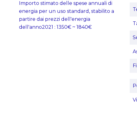
Importo stimato delle spese annuali di
T
energia per un uso standard, stabilito a
partire dai prezzi dell'energia
T
dell'anno2021 : 1350€ ~ 1840€
S
A
F
P
V