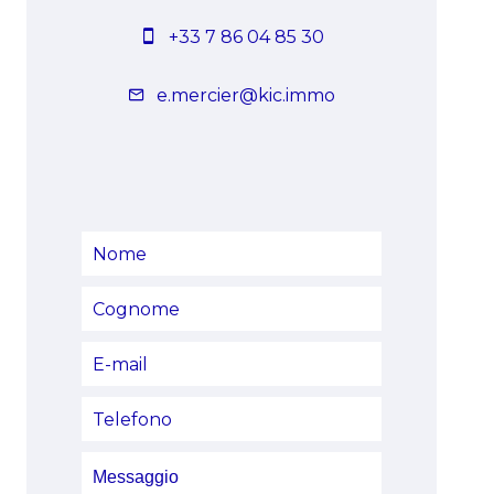
+33 7 86 04 85 30
e.mercier@kic.immo