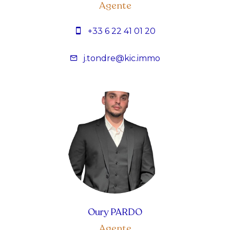
Agente
+33 6 22 41 01 20
j.tondre@kic.immo
Oury PARDO
Agente