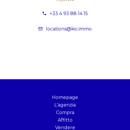
+33 4 93 88 14 15
locations@kic.immo
Homepage
L'agenzia
Compra
Affitto
Vendere