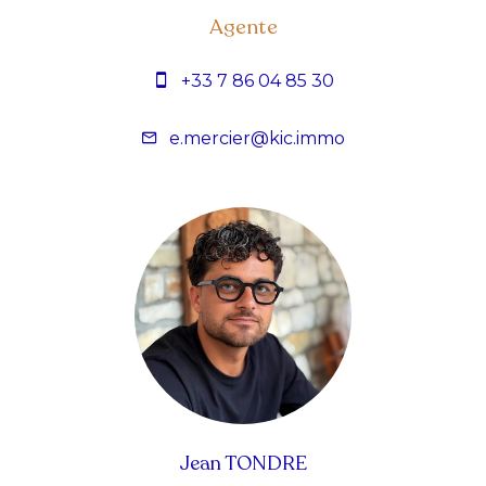
Agente
+33 7 86 04 85 30
e.mercier@kic.immo
Jean TONDRE