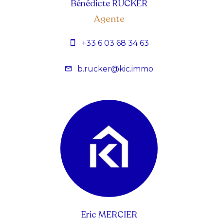
Bénédicte RUCKER
Agente
+33 6 03 68 34 63
b.rucker@kic.immo
Eric MERCIER